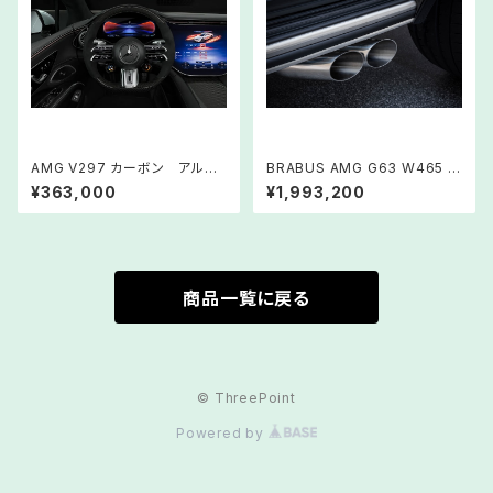
AMG V297 カーボン アルカ
BRABUS AMG G63 W465 エ
ンタラ ステアリング
キゾースト
¥363,000
¥1,993,200
商品一覧に戻る
© ThreePoint
Powered by