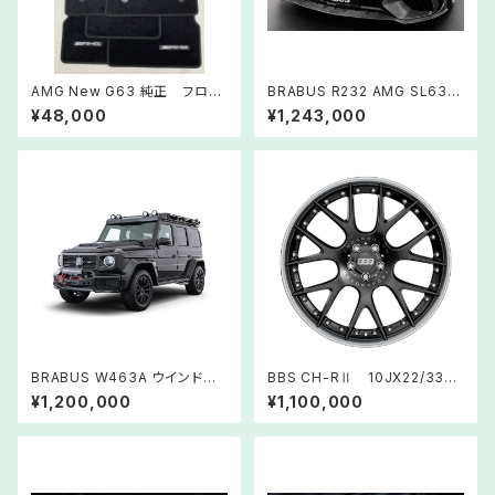
AMG New G63 純正 フロア
BRABUS R232 AMG SL63 ｶ
ーマット ブラック
ｰﾎﾞﾝﾌﾛﾝﾄｽﾎﾟｲﾗｰ
¥48,000
¥1,243,000
BRABUS W463A ウインドデ
BBS CH-RⅡ 10JX22/33
フレクター カーボン
ホイール
¥1,200,000
¥1,100,000