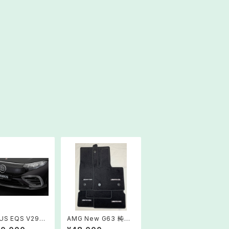
US EQS V297
AMG New G63 純
トスポイラー カ
正 フロアーマット ブ