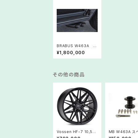
BRABUS W463A G
63 2022～ エキゾー
¥1,800,000
スト バルブコント
ロール ブラッククロー
ム
その他の商品
Vossen HF-7 10,5JX
MB W463A ス
23 Wheel MB W46
イヤホルダー